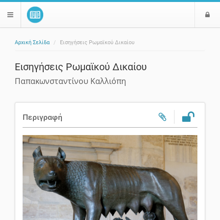
Ε
$langMenu
ί
Αρχική Σελίδα
Εισηγήσεις Ρωμαϊκού Δικαίου
ο
ζήτηση
δ
Εισηγήσεις Ρωμαϊκού Δικαίου
ο
ς
Παπακωνσταντίνου Καλλιόπη
Περιγραφή