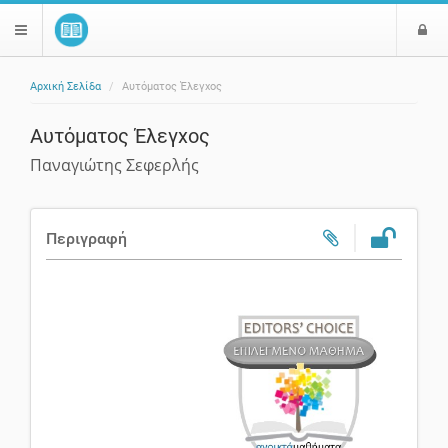
Ε
$langMenu
ί
Αρχική Σελίδα
Αυτόματος Έλεγχος
ο
ζήτηση
δ
Αυτόματος Έλεγχος
ο
ς
Παναγιώτης Σεφερλής
Περιγραφή