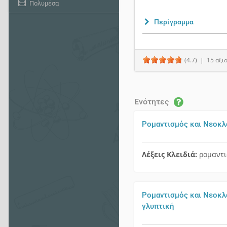
Πολυμέσα
Περίγραμμα
(4.7)
| 15 αξι
Ενότητες
Ρομαντισμός και Νεοκλ
Λέξεις Κλειδιά:
ρομαντι
Ρομαντισμός και Νεοκλ
γλυπτική