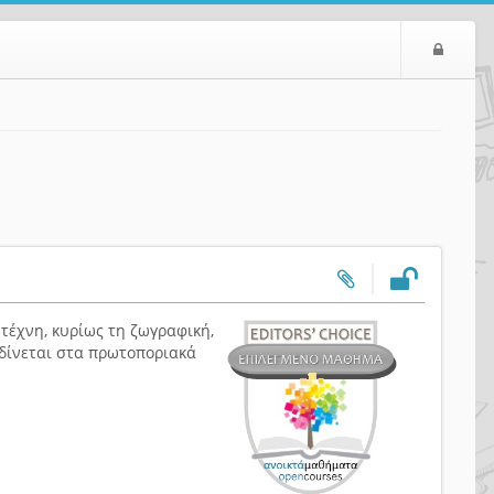
Ε
ί
σ
ο
δ
ο
ς
 τέχνη, κυρίως τη ζωγραφική,
 δίνεται στα πρωτοποριακά