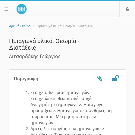
Ε
$langMenu
ί
Αρχική Σελίδα
Ημιαγωγά υλικά: Θεωρία - Διατάξεις
ο
ζήτηση
δ
Ημιαγωγά υλικά: Θεωρία -
ο
Διατάξεις
ς
Λιτσαρδάκης Γεώργιος
Περιγραφή
Στοιχεία θεωρίας ημιαγωγών:
Στοιχειώδεις θεωρητικές αρχές.
Aγωγιμότητα ημιαγωγών. Hμιαγωγοί
προσμίξεων. Hμιαγωγοί σε συνθήκες μη-
ισορροπίας. Mέτρηση ιδιοτήτων
ημιαγωγών.
Aρχές λειτουργίας των ημιαγωγικών
διατάξεων: Tεχνολογία κατασκευής.