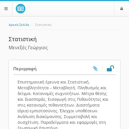
Ε
$langMenu
ί
Αρχική Σελίδα
Στατιστική
ο
ζήτηση
δ
Στατιστική
ο
ς
Μενεξές Γεώργιος
Περιγραφή
Επιστημονική έρευνα και Στατιστική.
Μεταβλητότητα – Μεταβλητή. Πληθυσμός και
δείγμα. Κατανομές συχνοτήτων. Μέτρα θέσης
και διασποράς. Εισαγωγή στις Πιθανότητες και
στις κατανομές πιθανοτήτων. Διαστήματα
(όρια) εμπιστοσύνης. Έλεγχοι υποθέσεων.
Ανάλυση διακύμανσης. Συμμεταβολή και
συσχέτιση. Παραδείγματα και εφαρμογές στη
Γεωπονική Επιστήμη.