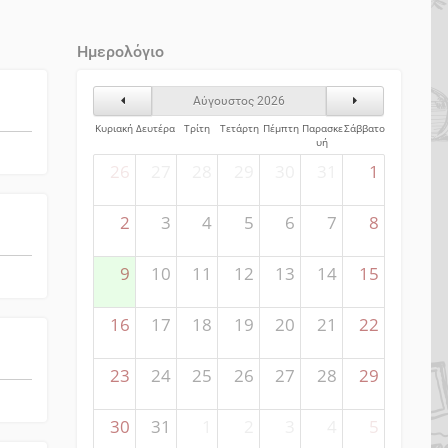
Ημερολόγιο
Προηγούμενος Μήνας
Επόμενος Μήνα
Αύγουστος 2026
Κυριακή
Δευτέρα
Τρίτη
Τετάρτη
Πέμπτη
Παρασκε
Σάββατο
υή
26
27
28
29
30
31
1
2
3
4
5
6
7
8
9
10
11
12
13
14
15
16
17
18
19
20
21
22
23
24
25
26
27
28
29
30
31
1
2
3
4
5