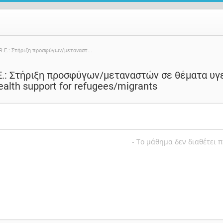
R.E.: Στήριξη προσφύγων/μεταναστ...
E.: Στήριξη προσφύγων/μεταναστών σε θέματα υγε
Health support for refugees/migrants
- Το μάθημα δεν διαθέτει 