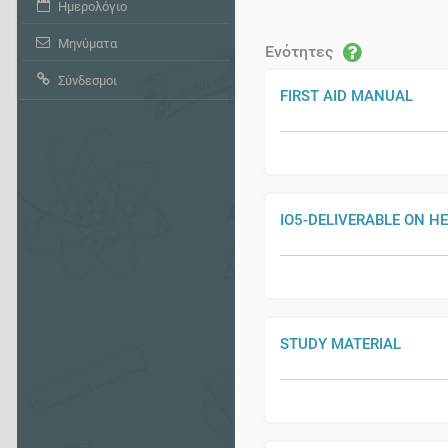
Ημερολόγιο
Μηνύματα
Ενότητες
Σύνδεσμοι
FIRST AID MANUAL
IO5-DELIVERABLE ON H
STUDY MATERIAL