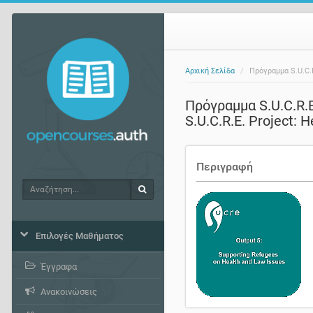
Αρχική Σελίδα
Πρόγραμμα S.U.C.
Πρόγραμμα S.U.C.R.
S.U.C.R.E. Project: 
Περιγραφή
Αναζήτηση
Αναζήτηση
Επιλογές Μαθήματος
Έγγραφα
Ανακοινώσεις