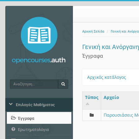
Αρχική Σελίδα
Γενική και Ανόργ
Γενική και Ανόργαν
Έγγραφα
Αρχικός κατάλογος
Αναζήτηση
Αναζήτηση
Τύπος
Aρχείο
Επιλογές Μαθήματος
Παρουσιάσεις Μ
Έγγραφα
Ερωτηματολόγια