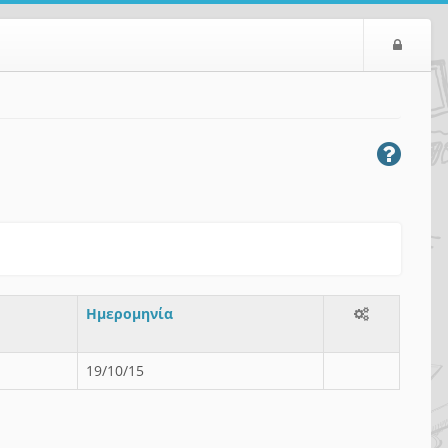
Ε
ί
σ
ο
δ
ο
ς
Ημερομηνία
19/10/15