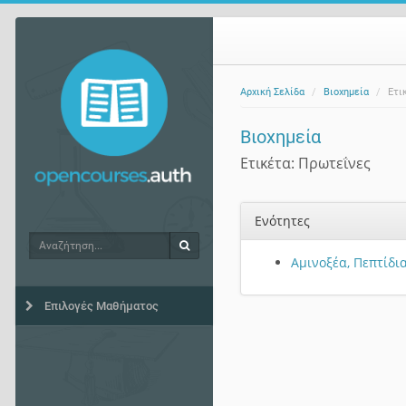
Αρχική Σελίδα
Βιοχημεία
Ετι
Βιοχημεία
Ετικέτα: Πρωτεΐνες
Ενότητες
Αναζήτηση
Αναζήτηση
Αμινοξέα, Πεπτίδι
Επιλογές Μαθήματος