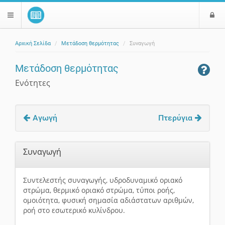
Ε
$langMenu
ί
Αρχική Σελίδα
Μετάδοση θερμότητας
Συναγωγή
ο
ζήτηση
δ
Μετάδοση θερμότητας
ο
ς
Ενότητες
Αγωγή
Πτερύγια
Συναγωγή
Συντελεστής συναγωγής, υδροδυναμικό οριακό
στρώμα, θερμικό οριακό στρώμα, τύποι ροής,
ομοιότητα, φυσική σημασία αδιάστατων αριθμών,
ροή στο εσωτερικό κυλίνδρου.