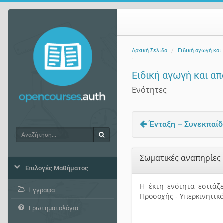
Αρχική Σελίδα
Ειδική αγωγή και
Ειδική αγωγή και α
Ενότητες
Ένταξη – Συνεκπαίδε
Αναζήτηση
Αναζήτηση
Σωματικές αναπηρίες 
Επιλογές Μαθήματος
Η έκτη ενότητα εστιάζ
Έγγραφα
Προσοχής - Υπερκινητικ
Ερωτηματολόγια