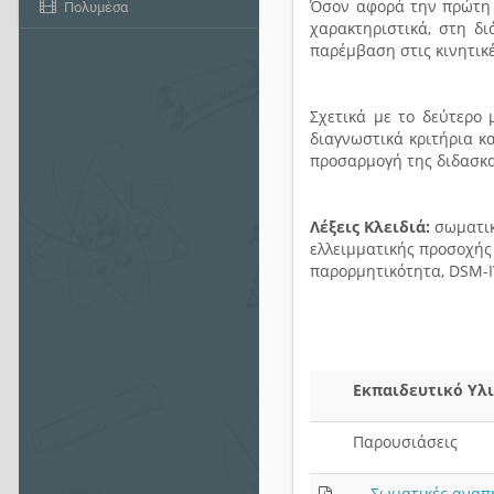
Όσον αφορά την πρώτη κ
Πολυμέσα
χαρακτηριστικά, στη δι
παρέμβαση στις κινητικ
Σχετικά με το δεύτερο 
διαγνωστικά κριτήρια κ
προσαρμογή της διδασκα
Λέξεις Κλειδιά:
σωματικ
ελλειμματικής προσοχής
παρορμητικότητα, DSM-I
Εκπαιδευτικό Υλ
Παρουσιάσεις
Σωματικές αναπη