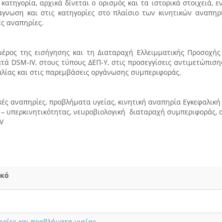
ατηγορία, αρχικά δίνεται ο ορισμός και τα ιστορικά στοιχειά, ε
άγνωση και στις κατηγορίες στο πλαίσιο των κινητικών αναπηρ
ές αναπηρίες.
μέρος της εισήγησης και τη Διαταραχή Ελλειμματικής Προσοχής
ατά DSM-IV, στους τύπους ΔΕΠ-Υ, στις προσεγγίσεις αντιμετώπιση
λίας και στις παρεμβάσεις οργάνωσης συμπεριφοράς.
ές αναπηρίες, προβλήματα υγείας, κινητική αναπηρία Εγκεφαλική
 – υπερκινητικότητας, νευροβιολογική διαταραχή συμπεριφοράς, 
V
ικό
ρίες και προβλήματα υγείας.