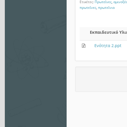
Ετικέτες:
Πρωτεΐνες
,
αμινοξέ
πρωτεΐνες
,
πρωτεΐνια
Εκπαιδευτικό Υλι
Ενότητα 2.ppt