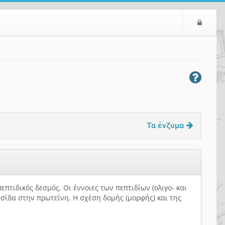
Ε
ί
σ
ο
δ
ο
ς
Τα ένζυμα
πτιδικός δεσμός. Οι έννοιες των πεπτιδίων (ολιγο- και
υσίδα στην πρωτεΐνη. Η σχέση δομής (μορφής) και της