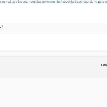
α
,
πεπτιδικός δεσμός
,
πεπτίδια
,
πολυπεπτιδική αλυσίδα
,
δομή πρωτεΐνης
,
μετου
κό
Ενό