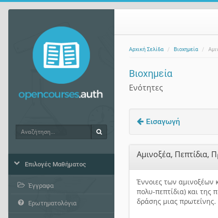
Αρχική Σελίδα
Βιοχημεία
Αμι
Βιοχημεία
Ενότητες
Εισαγωγή
Αναζήτηση
Αναζήτηση
Αμινοξέα, Πεπτίδια, 
Επιλογές Μαθήματος
Έννοιες των αμινοξέων κ
Έγγραφα
πολυ-πεπτίδια) και της 
δράσης μιας πρωτεΐνης.
Ερωτηματολόγια