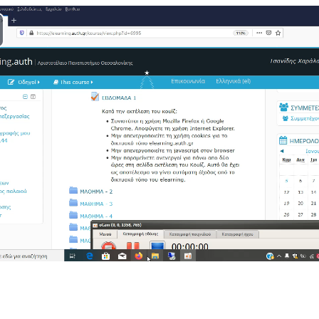
ay
deo