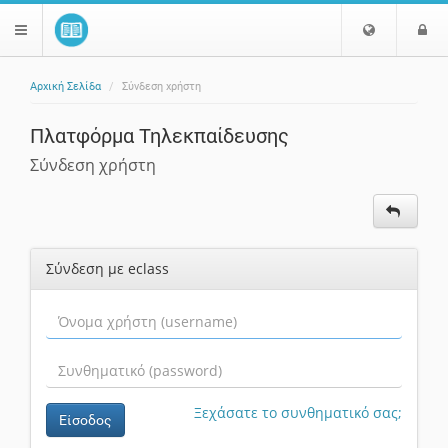
Ε
Ε
$langMenu
π
ί
ι
Αρχική Σελίδα
Σύνδεση χρήστη
λ
ο
ζήτηση
ο
δ
Πλατφόρμα Τηλεκπαίδευσης
γ
ο
ή
ς
Σύνδεση χρήστη
Γ
λ
ώ
σ
Σύνδεση με eclass
σ
α
ς
Ξεχάσατε το συνθηματικό σας;
Είσοδος