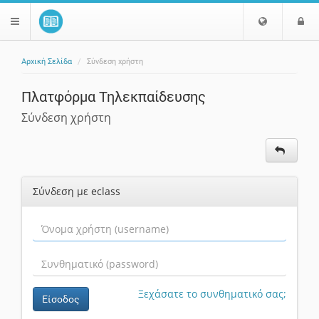
Ε
Ε
$langMenu
π
ί
ι
Αρχική Σελίδα
Σύνδεση χρήστη
λ
ο
ζήτηση
ο
δ
Πλατφόρμα Τηλεκπαίδευσης
γ
ο
ή
ς
Σύνδεση χρήστη
Γ
λ
ώ
σ
Σύνδεση με eclass
σ
α
ς
Ξεχάσατε το συνθηματικό σας;
Είσοδος