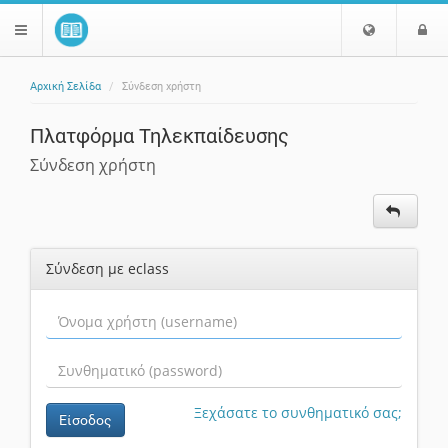
Ε
Ε
$langMenu
π
ί
ι
Αρχική Σελίδα
Σύνδεση χρήστη
λ
ο
ζήτηση
ο
δ
Πλατφόρμα Τηλεκπαίδευσης
γ
ο
ή
ς
Σύνδεση χρήστη
Γ
λ
ώ
σ
Σύνδεση με eclass
σ
α
ς
Ξεχάσατε το συνθηματικό σας;
Είσοδος