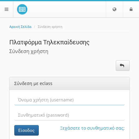
Ε
Ε
$langMenu
π
ί
ι
Αρχική Σελίδα
Σύνδεση χρήστη
λ
ο
ζήτηση
ο
δ
Πλατφόρμα Τηλεκπαίδευσης
γ
ο
ή
ς
Σύνδεση χρήστη
Γ
λ
ώ
σ
Σύνδεση με eclass
σ
α
ς
Ξεχάσατε το συνθηματικό σας;
Είσοδος