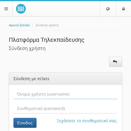
Ε
Ε
$langMenu
π
ί
ι
Αρχική Σελίδα
Σύνδεση χρήστη
λ
ο
ζήτηση
ο
δ
Πλατφόρμα Τηλεκπαίδευσης
γ
ο
ή
ς
Σύνδεση χρήστη
Γ
λ
ώ
σ
Σύνδεση με eclass
σ
α
ς
Ξεχάσατε το συνθηματικό σας;
Είσοδος