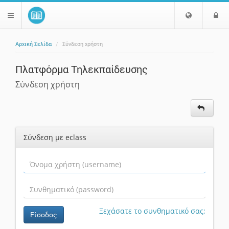
Ε
Ε
$langMenu
π
ί
ι
Αρχική Σελίδα
Σύνδεση χρήστη
λ
ο
ζήτηση
ο
δ
Πλατφόρμα Τηλεκπαίδευσης
γ
ο
ή
ς
Σύνδεση χρήστη
Γ
λ
ώ
σ
Σύνδεση με eclass
σ
α
ς
Ξεχάσατε το συνθηματικό σας;
Είσοδος