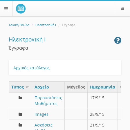
Ε
$langMenu
ί
Αρχική Σελίδα
Ηλεκτρονική Ι
Έγγραφα
ο
ζήτηση
δ
Ηλεκτρονική Ι
ο
ς
Έγγραφα
Αρχικός κατάλογος
Τύπος
Aρχείο
Μέγεθος
Ημερομηνία
Παρουσιάσεις
17/9/15
Μαθήματος
Images
28/9/15
Ασκήσεις
21/9/15