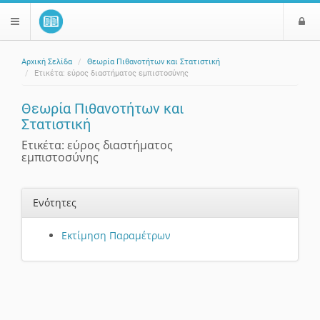
Ε
$langMenu
ί
Αρχική Σελίδα
Θεωρία Πιθανοτήτων και Στατιστική
ο
ζήτηση
Ετικέτα: εύρος διαστήματος εμπιστοσύνης
δ
ο
Θεωρία Πιθανοτήτων και
ς
Στατιστική
Ετικέτα: εύρος διαστήματος
εμπιστοσύνης
Ενότητες
Εκτίμηση Παραμέτρων