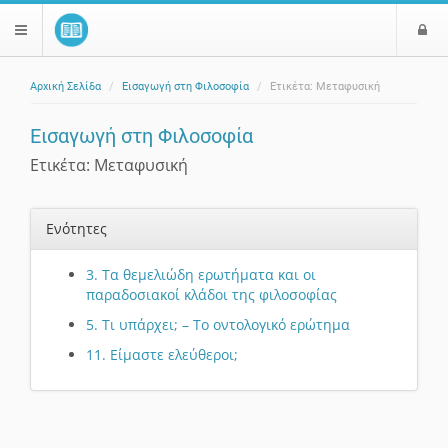
Ε
$langMenu
ί
Αρχική Σελίδα
Εισαγωγή στη Φιλοσοφία
Ετικέτα: Μεταφυσική
ο
ζήτηση
δ
Εισαγωγή στη Φιλοσοφία
ο
ς
Ετικέτα: Μεταφυσική
Ενότητες
3. Τα θεμελιώδη ερωτήματα και οι
παραδοσιακοί κλάδοι της φιλοσοφίας
5. Τι υπάρχει; – Το οντολογικό ερώτημα
11. Είμαστε ελεύθεροι;