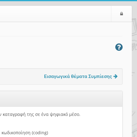
Ε
ί
σ
ο
δ
ο
ς
Εισαγωγικά θέματα Συμπίεσης
ν καταγραφή της σε ένα ψηφιακό μέσο.
, κωδικοποίηση (coding)