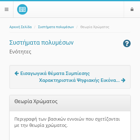
Ε
$langMenu
ί
Αρχική Σελίδα
Συστήματα πολυμέσων
Θεωρία Χρώματος
ο
ζήτηση
δ
Συστήματα πολυμέσων
ο
ς
Ενότητες
Εισαγωγικά θέματα Συμπίεσης
Χαρακτηριστικά Ψηφιακής Εικόνα...
Θεωρία Χρώματος
Περιγραφή των βασικών εννοιών που σχετίζονται
με την θεωρία χρώματος.