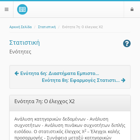
Ε
$langMenu
ί
Αρχική Σελίδα
Στατιστική
Ενότητα 7η: Ο έλεγχος X2
ο
ζήτηση
δ
Στατιστική
ο
ς
Ενότητες
Ενότητα 6η: Διαστήματα Εμπιστο...
Ενότητα 8η: Εφαρμογές Στατιστι...
Ενότητα 7η: Ο έλεγχος X2
Ανάλυση κατηγορικών δεδομένων - Ανάλυση
συχνοτήτων - Ανάλυση πινάκων συχνοτήτων διπλής
2
εισόδου. Ο στατιστικός έλεγχος X
– Έλεγχοι καλής
προσαρμογής - Συνάφεια μεταξύ κατηγορικών