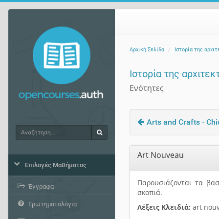
Αρχική Σελίδα
Ιστορία της αρχι
Ιστορία της αρχιτεκ
Ενότητες
Arts and Crafts - Ch
Αναζήτηση
Αναζήτηση
Art Nouveau
Επιλογές Μαθήματος
Παρουσιάζονται τα βασι
Έγγραφα
σκοπιά.
Ερωτηματολόγια
Λέξεις Κλειδιά:
art nou