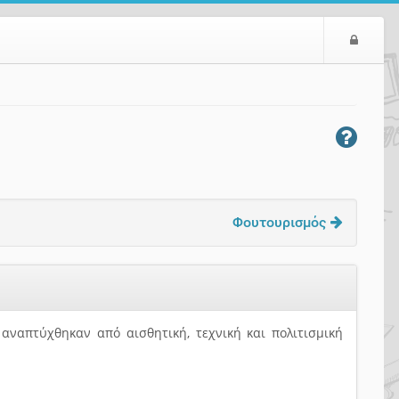
Ε
ί
σ
ο
δ
ο
ς
Φουτουρισμός
 αναπτύχθηκαν από αισθητική, τεχνική και πολιτισμική