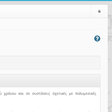
Ε
ί
σ
ο
δ
ο
ς
 χρόνου και σε συστάσεις σχετικές με πολυμεσικές