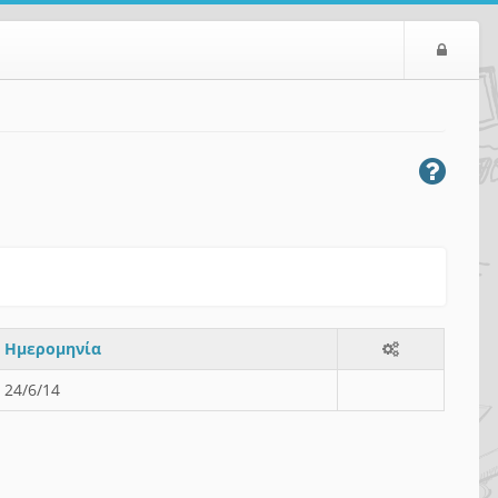
Ε
ί
σ
ο
δ
ο
ς
Ημερομηνία
24/6/14