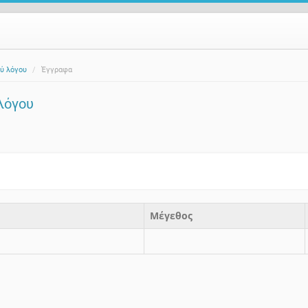
ύ λόγου
Έγγραφα
λόγου
Μέγεθος