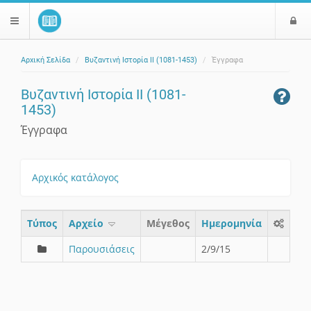
Ε
$langMenu
ί
Αρχική Σελίδα
Βυζαντινή Ιστορία II (1081-1453)
Έγγραφα
ο
ζήτηση
δ
Βυζαντινή Ιστορία II (1081-
ο
1453)
ς
Έγγραφα
Αρχικός κατάλογος
Τύπος
Aρχείο
Μέγεθος
Ημερομηνία
Παρουσιάσεις
2/9/15