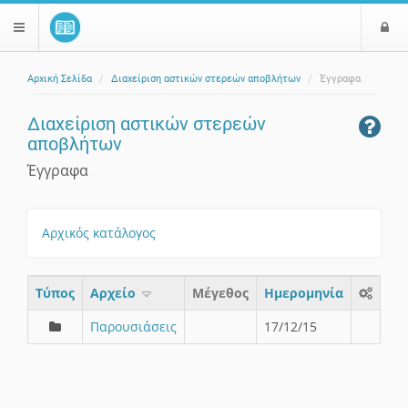
Ε
$langMenu
ί
Αρχική Σελίδα
Διαχείριση αστικών στερεών αποβλήτων
Έγγραφα
ο
ζήτηση
δ
Διαχείριση αστικών στερεών
ο
αποβλήτων
ς
Έγγραφα
Αρχικός κατάλογος
Τύπος
Aρχείο
Μέγεθος
Ημερομηνία
Παρουσιάσεις
17/12/15