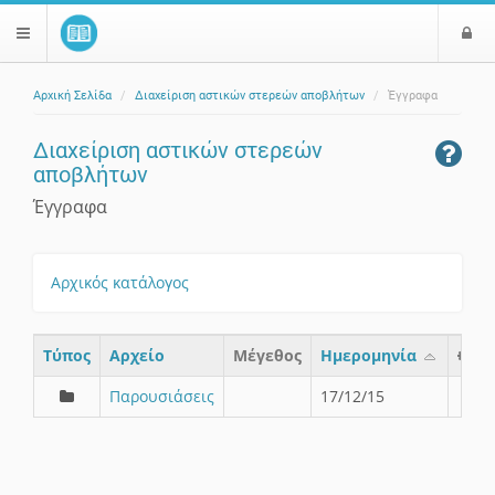
Ε
$langMenu
ί
Αρχική Σελίδα
Διαχείριση αστικών στερεών αποβλήτων
Έγγραφα
ο
ζήτηση
δ
Διαχείριση αστικών στερεών
ο
αποβλήτων
ς
Έγγραφα
Αρχικός κατάλογος
Τύπος
Aρχείο
Μέγεθος
Ημερομηνία
Παρουσιάσεις
17/12/15