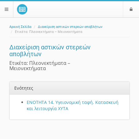
Ε
$langMenu
ί
Αρχική Σελίδα
Διαχείριση αστικών στερεών αποβλήτων
ο
ζήτηση
Ετικέτα: Πλεονεκτήματα – Μειονεκτήματα
δ
ο
Διαχείριση αστικών στερεών
ς
αποβλήτων
Ετικέτα: Πλεονεκτήματα –
Μειονεκτήματα
Ενότητες
ΕΝΟΤΗΤΑ 14. Υγειονομική ταφή. Κατασκευή
και λειτουργία ΧΥΤΑ