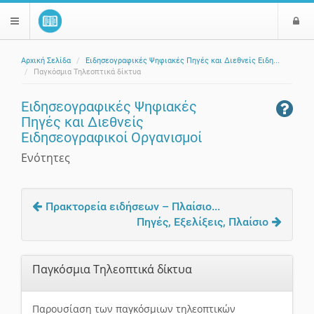
Ε
$langMenu
ί
Αρχική Σελίδα
Ειδησεογραφικές Ψηφιακές Πηγές και Διεθνείς Ειδη...
ο
ζήτηση
Παγκόσμια Τηλεοπτικά δίκτυα
δ
ο
Ειδησεογραφικές Ψηφιακές
ς
Πηγές και Διεθνείς
Ειδησεογραφικοί Οργανισμοί
Ενότητες
Πρακτορεία ειδήσεων – Πλαίσιο...
Πηγές, Εξελίξεις, Πλαίσιο
Παγκόσμια Τηλεοπτικά δίκτυα
Παρουσίαση των παγκόσμιων τηλεοπτικών